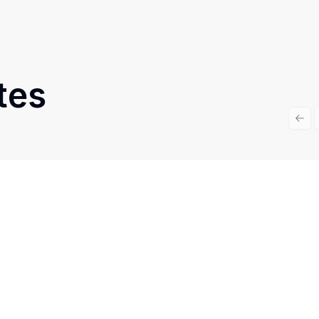
tes
Prev
Cód:
452
Comparar