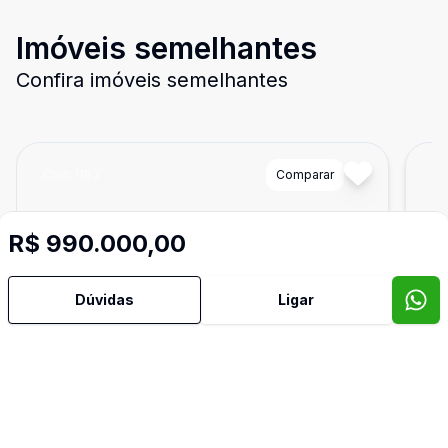
Imóveis semelhantes
Confira imóveis semelhantes
Cód:
1183
Comparar
Có
R$ 990.000,00
Dúvidas
Ligar