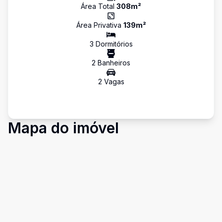
Área Total
308
m²
Área Privativa
139
m²
3
Dormitório
s
2
Banheiro
s
2
Vaga
s
Mapa do imóvel