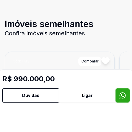
Imóveis semelhantes
Confira imóveis semelhantes
Cód:
1183
Comparar
Có
R$ 990.000,00
Dúvidas
Ligar