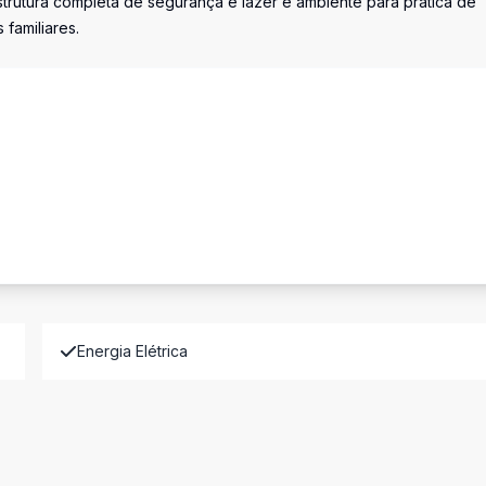
rutura completa de segurança e lazer e ambiente para prática de
 familiares.
Energia Elétrica