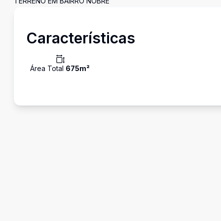
TERRENO EM BAIRRO NOBRE
Características
Área Total
675
m²