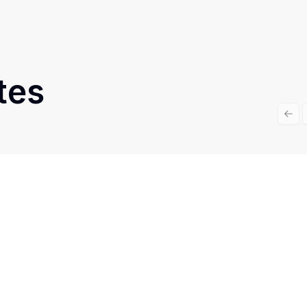
tes
Prev
Cód:
1162
Comparar