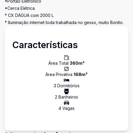
*Portão Eletrônico
*Cerca Elétrica
* CX DÁGUA com 2000 L
* Iluminação internet toda trabalhada no gesso, muito Bonito.
Características
Área Total
360
m²
Área Privativa
168
m²
3
Dormitório
s
2
Banheiro
s
4
Vaga
s