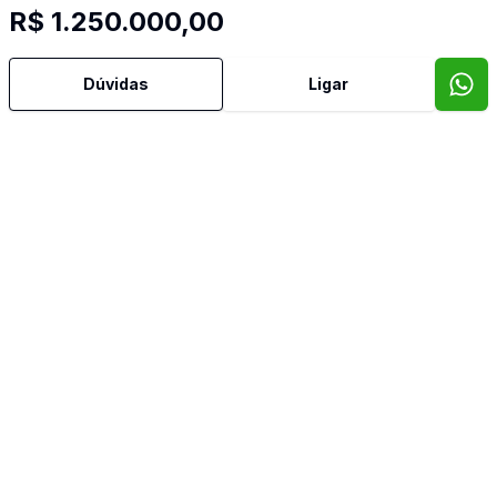
R$ 1.250.000,00
Dúvidas
Ligar
Imóveis semelhantes
Confira imóveis semelhantes
Cód:
738
Comparar
Có