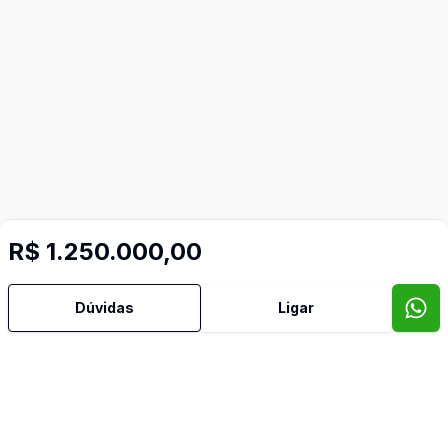
Imóveis semelhantes
R$ 1.250.000,00
Confira imóveis semelhantes
Dúvidas
Ligar
Cód:
598
Comparar
Có