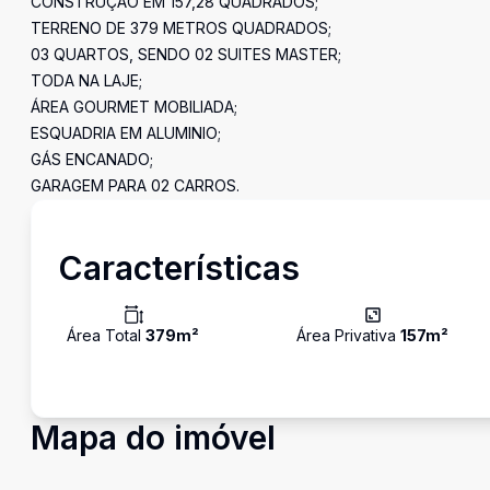
CONSTRUÇÃO EM 157,28 QUADRADOS;
TERRENO DE 379 METROS QUADRADOS;
03 QUARTOS, SENDO 02 SUITES MASTER;
TODA NA LAJE;
ÁREA GOURMET MOBILIADA;
ESQUADRIA EM ALUMINIO;
GÁS ENCANADO;
GARAGEM PARA 02 CARROS.
Características
Área Total
379
m²
Área Privativa
157
m²
Mapa do imóvel