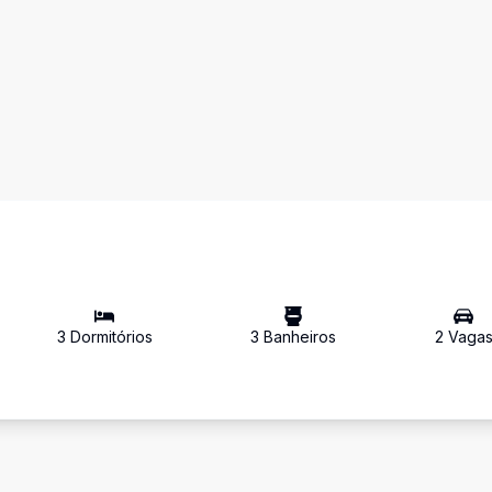
3
Dormitório
s
3
Banheiro
s
2
Vaga