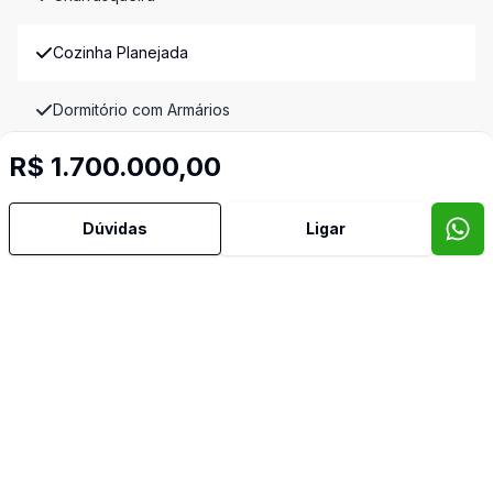
Cozinha Planejada
Dormitório com Armários
R$ 1.700.000,00
Forro Laje
Lavabo
Dúvidas
Ligar
Mobiliado
Sala de Jantar
Sala de TV
Semi Mobiliado