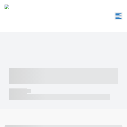
----- ----- -- ------ ---- ---- -- ----- -----
----- --- ------
----- -----
----- ----- -- ------ ---- ---- -- ----- ----- ----- --- ------