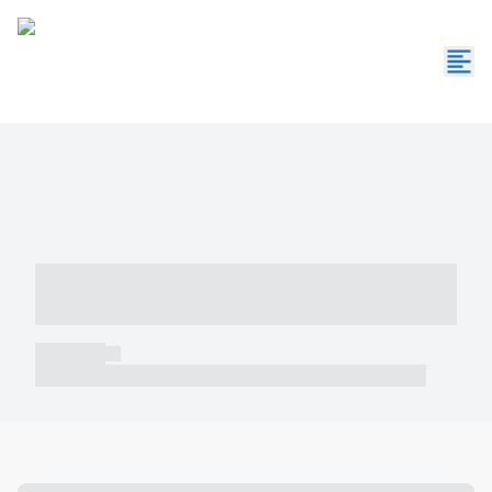
----- ----- -- ------ ---- ---- -- ----- -----
----- --- ------
----- -----
----- ----- -- ------ ---- ---- -- ----- ----- ----- --- ------