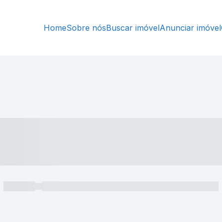
Home
Sobre nós
Buscar imóvel
Anunciar imóvel
----- ---- ---- -- ----
----- -----
----- ----- -- ------ ---- ---- -- ----- ----- ----- --- ------