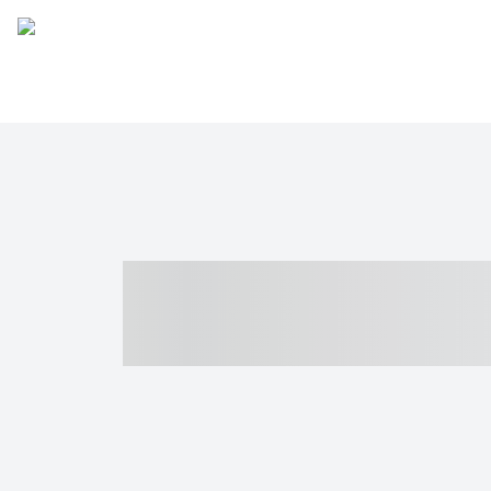
----- ----- -- -
- ------