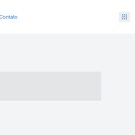
Contato
- ----- ----- --